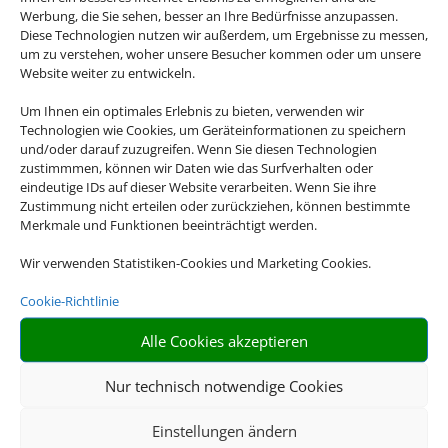
Werbung, die Sie sehen, besser an Ihre Bedürfnisse anzupassen.
Kempten. Bayerisch-Schwaben ragt nach Bayern hinein vom
Diese Technologien nutzen wir außerdem, um Ergebnisse zu messen,
Nördlinger Ries über die Flusstäler rund um die Donau bis ins
um zu verstehen, woher unsere Besucher kommen oder um unsere
Voralpenland im Süden. Wichtigste Stadt ist die Fuggerstadt
Website weiter zu entwickeln.
Augsburg.
Um Ihnen ein optimales Erlebnis zu bieten, verwenden wir
Technologien wie Cookies, um Geräteinformationen zu speichern
und/oder darauf zuzugreifen. Wenn Sie diesen Technologien
zustimmmen, können wir Daten wie das Surfverhalten oder
eindeutige IDs auf dieser Website verarbeiten. Wenn Sie ihre
Zustimmung nicht erteilen oder zurückziehen, können bestimmte
ab 40 €
3-5 Sterne
Merkmale und Funktionen beeinträchtigt werden.
Wir verwenden Statistiken-Cookies und Marketing Cookies.
Cookie-Richtlinie
Alle Cookies akzeptieren
Nur technisch notwendige Cookies
Einstellungen ändern