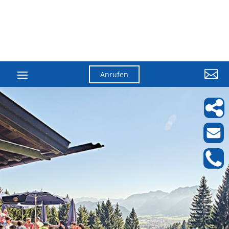

Anrufen