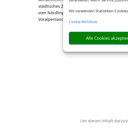
städtisches Zentrum ist Kempten. Bayerisch-
Wir verwenden Statistiken-Cookies
vom Nördlinger Ries über die Flusstäler rund 
Voralpenland im Süden. Wichtigste Stadt ist d
Cookie-Richtlinie
Alle Cookies akzeptie
Um diesen Inhalt darzust