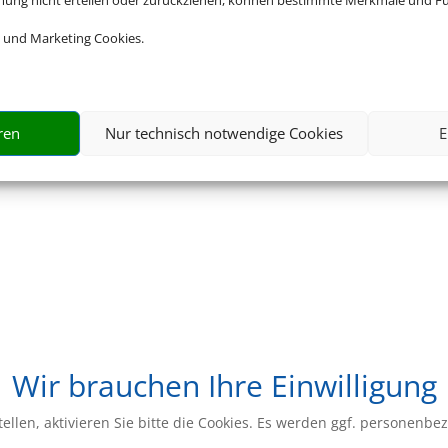
ab 40 €
Schwaben ragt nach Bayern hinein
 und Marketing Cookies.
um die Donau bis ins
ie Fuggerstadt Augsburg.
ren
Nur technisch notwendige Cookies
E
Wir brauchen Ihre Einwilligung
ellen, aktivieren Sie bitte die Cookies. Es werden ggf. personenbe