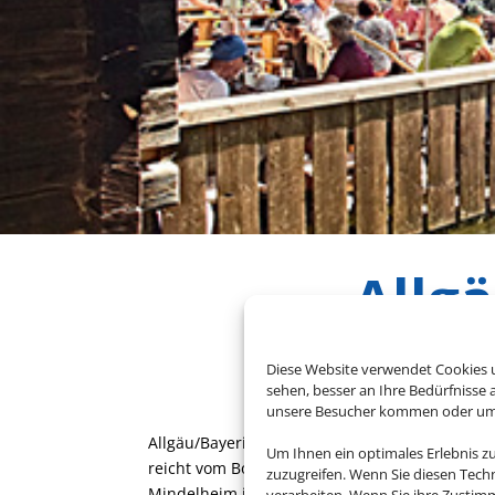
Allg
Diese Website verwendet Cookies u
sehen, besser an Ihre Bedürfnisse
unsere Besucher kommen oder um u
Allgäu/Bayerisch-Schwaben ist Bayerns Vorpo
Um Ihnen ein optimales Erlebnis z
reicht vom Bodensee im Westen bis zum Lec
zuzugreifen. Wenn Sie diesen Tech
Mindelheim im Norden bis zu den Alpen im S
verarbeiten. Wenn Sie ihre Zusti