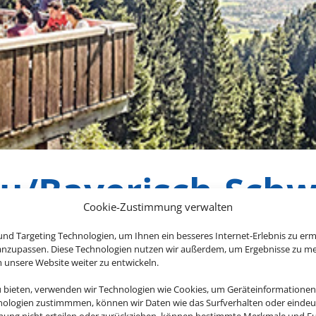
äu/Bayerisch-Sch
Cookie-Zustimmung verwalten
nd Targeting Technologien, um Ihnen ein besseres Internet-Erlebnis zu erm
 anzupassen. Diese Technologien nutzen wir außerdem, um Ergebnisse zu m
nsere Website weiter zu entwickeln.
sten im Südwesten. Das Allgäu
u bieten, verwenden wir Technologien wie Cookies, um Geräteinformationen
h im Osten, von Memmingen und
nologien zustimmmen, können wir Daten wie das Surfverhalten oder eindeut
üden rund um Oberstdorf. Sein
mmung nicht erteilen oder zurückziehen, können bestimmte Merkmale und Fu