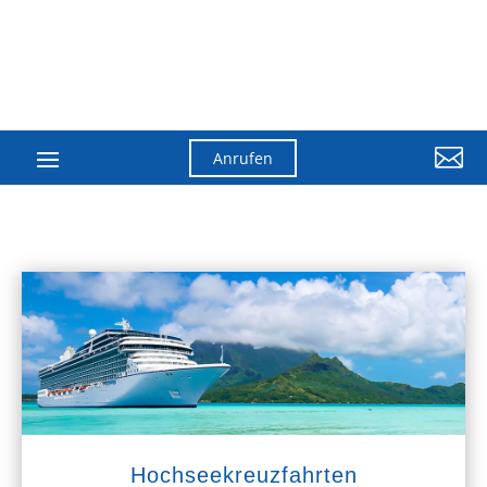

Anrufen
Hochseekreuzfahrten