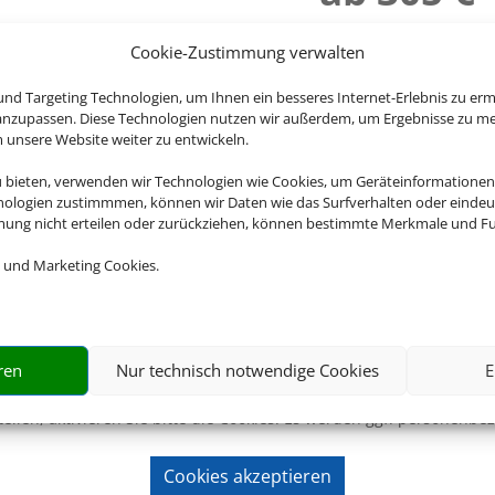
Cookie-Zustimmung verwalten
nd Targeting Technologien, um Ihnen ein besseres Internet-Erlebnis zu erm
 anzupassen. Diese Technologien nutzen wir außerdem, um Ergebnisse zu m
nsere Website weiter zu entwickeln.
u bieten, verwenden wir Technologien wie Cookies, um Geräteinformationen
nologien zustimmmen, können wir Daten wie das Surfverhalten oder eindeut
mmung nicht erteilen oder zurückziehen, können bestimmte Merkmale und Fu
 und Marketing Cookies.
Wir brauchen Ihre Einwilligung
ren
Nur technisch notwendige Cookies
E
ellen, aktivieren Sie bitte die Cookies. Es werden ggf. personenbe
Cookies akzeptieren